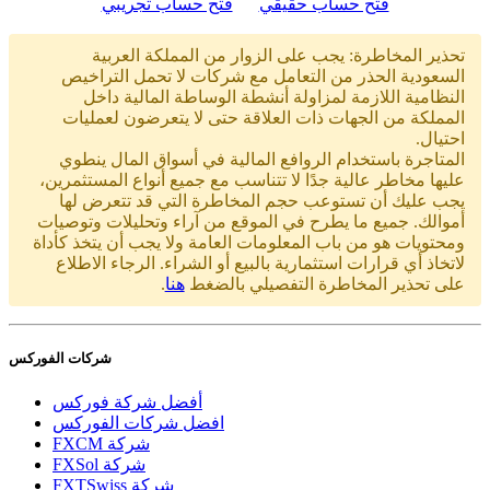
فتح حساب حقيقي
فتح حساب تجريبي
تحذير المخاطرة: يجب على الزوار من المملكة العربية
السعودية الحذر من التعامل مع شركات لا تحمل التراخيص
النظامية اللازمة لمزاولة أنشطة الوساطة المالية داخل
المملكة من الجهات ذات العلاقة حتى لا يتعرضون لعمليات
احتيال.
المتاجرة باستخدام الروافع المالية في أسواق المال ينطوي
عليها مخاطر عالية جدًا لا تتناسب مع جميع أنواع المستثمرين،
يجب عليك أن تستوعب حجم المخاطرة التي قد تتعرض لها
أموالك. جميع ما يطرح في الموقع من آراء وتحليلات وتوصيات
ومحتويات هو من باب المعلومات العامة ولا يجب أن يتخذ كأداة
لاتخاذ أي قرارات استثمارية بالبيع أو الشراء. الرجاء الاطلاع
على تحذير المخاطرة التفصيلي بالضغط
هنا
.
شركات الفوركس
أفضل شركة فوركس
افضل شركات الفوركس
FXCM شركة
FXSol شركة
FXTSwiss شركة