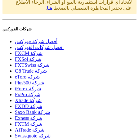
لاتخاذ أي قرارات استثمارية بالبيع أو الشراء. الرجاء الاطلاع
على تحذير المخاطرة التفصيلي بالضغط
هنا
.
شركات الفوركس
أفضل شركة فوركس
افضل شركات الفوركس
FXCM شركة
FXSol شركة
FXTSwiss شركة
Q8 Trade شركة
eToro شركة
Plus500 شركة
iForex شركة
FxPro شركة
Xtrade شركة
FXDD شركة
Saxo Bank شركة
Exness شركة
FXTM شركة
AiTrade شركة
Swissquote شركة